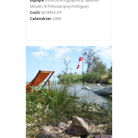
Équipe
IZEM (scénographes), Isabelle
Moulin, B Pelosse (psychologue)
Coût
60 000 € HT
Calendrier
2009