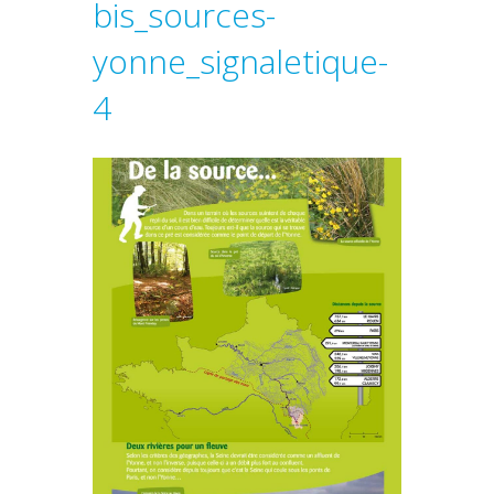
bis_sources-
yonne_signaletique-
4