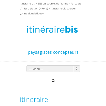
itinéraire bis
>
ENS des sources de l’Yonne – Parcours
d’interprétation (Nièvre)
> itineraire-bis_sources-
yonne_signaletique-4
paysagistes concepteurs
— Menu —
itineraire-