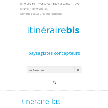
itinéraire bis
>
Workshop « Eaux urbaines » – Lyon
(Rhône)
> itineraire-bis-
workshop_eaux_urbaines_bandeau-4
paysagistes concepteurs
— Menu —
itineraire-bis-