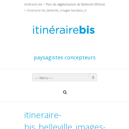
itinéraire bis
>
Plan de végétalisation de Belleville (Rhône)
> itineraire-bis_belleville_images-bandeau_6
paysagistes concepteurs
— Menu —
itineraire-
bis_belleville_images-