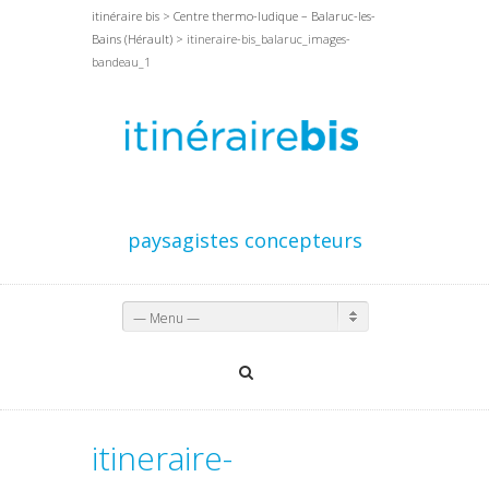
itinéraire bis
>
Centre thermo-ludique – Balaruc-les-
Bains (Hérault)
> itineraire-bis_balaruc_images-
bandeau_1
paysagistes concepteurs
— Menu —
itineraire-