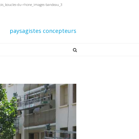
-bis_boucles-du-rhone_images-bandeau_3
paysagistes concepteurs