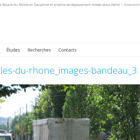
 la Boucle du Rhône en Dauphiné et schéma de déplacement modes doux (Isère)
> itineraire
Études
Recherches
Contacts
ucles-du-rhone_images-bandeau_3