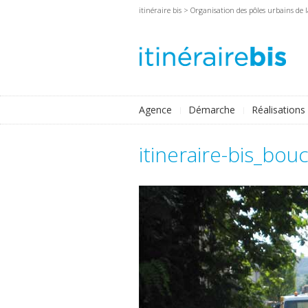
itinéraire bis
>
Organisation des pôles urbains de
Agence
Démarche
Réalisations
itineraire-bis_bo