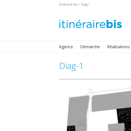
itinéraire bis
> Diag-1
Agence
Démarche
Réalisations
Diag-1