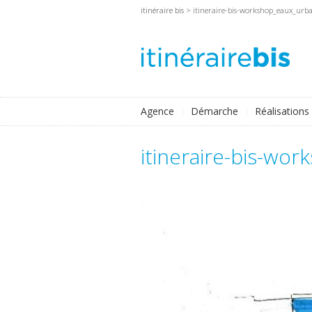
itinéraire bis
> itineraire-bis-workshop_eaux_urb
Agence
Démarche
Réalisations
itineraire-bis-wo