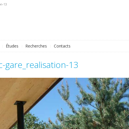
on-13
Études
Recherches
Contacts
ec-gare_realisation-13