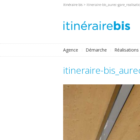
itinéraire bis
> itineraire-bis_aurec-gare_realisati
Agence
Démarche
Réalisations
itineraire-bis_aur