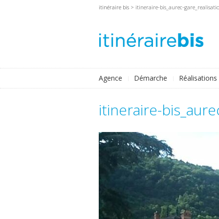
itinéraire bis
> itineraire-bis_aurec-gare_realisati
Agence
Démarche
Réalisations
itineraire-bis_aur