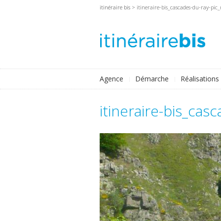
itinéraire bis
> itineraire-bis_cascades-du-ray-pic_
Agence
Démarche
Réalisations
itineraire-bis_casc