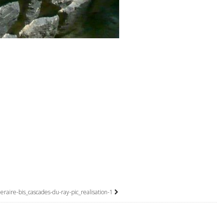
neraire-bis_cascades-du-ray-pic_realisation-1