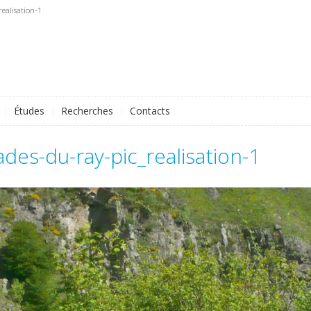
realisation-1
Études
Recherches
Contacts
ades-du-ray-pic_realisation-1