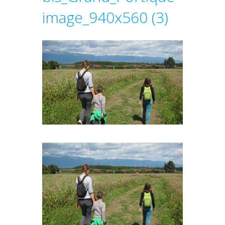
image_940x560 (3)