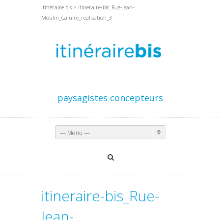
itinéraire bis
> itineraire-bis_Rue-Jean-
Moulin_Caluire_realisation_3
paysagistes concepteurs
— Menu —
itineraire-bis_Rue-
Jean-