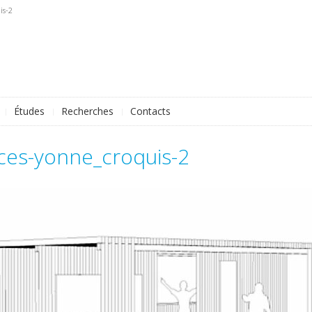
is-2
Études
Recherches
Contacts
rces-yonne_croquis-2