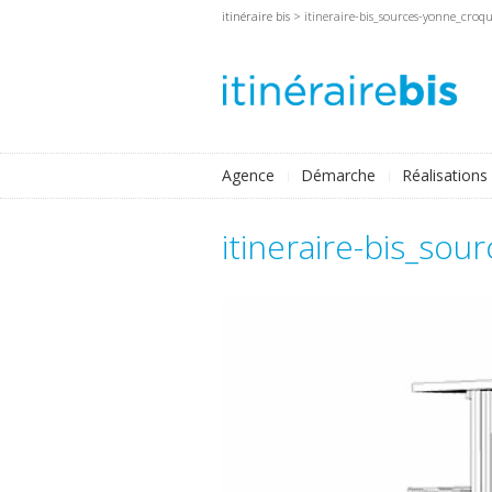
itinéraire bis
> itineraire-bis_sources-yonne_croqu
Agence
Démarche
Réalisations
itineraire-bis_sou