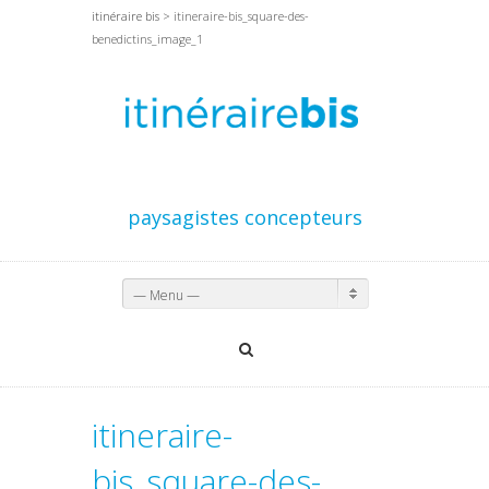
itinéraire bis
> itineraire-bis_square-des-
benedictins_image_1
paysagistes concepteurs
— Menu —
itineraire-
bis_square-des-