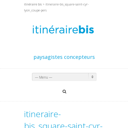
itinéraire bis
> itineraire-bis_square-saint-cyr-
lyon_coupe-pers
paysagistes concepteurs
— Menu —
itineraire-
bis_square-saint-cyr-