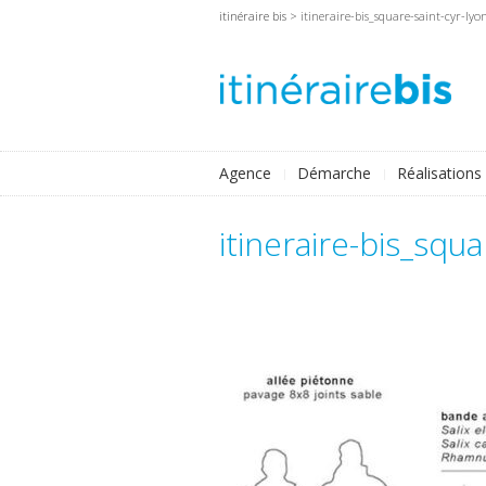
itinéraire bis
> itineraire-bis_square-saint-cyr-lyo
Agence
Démarche
Réalisations
itineraire-bis_squa