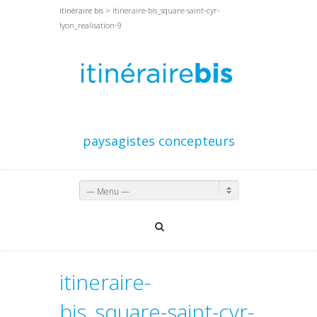
itinéraire bis
> itineraire-bis_square-saint-cyr-
lyon_realisation-9
paysagistes concepteurs
— Menu —
itineraire-
bis_square-saint-cyr-