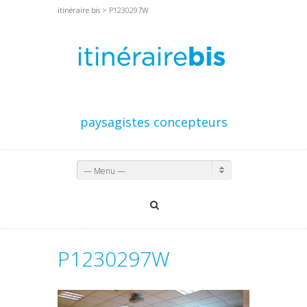
itinéraire bis
> P1230297W
paysagistes concepteurs
— Menu —
P1230297W